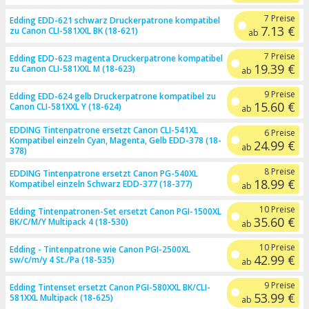
7 Preise
Edding EDD-621 schwarz Druckerpatrone kompatibel
7.13 €
zu Canon CLI-581XXL BK (18-621)
ab
7 Preise
Edding EDD-623 magenta Druckerpatrone kompatibel
19.39 €
zu Canon CLI-581XXL M (18-623)
ab
9 Preise
Edding EDD-624 gelb Druckerpatrone kompatibel zu
15.60 €
Canon CLI-581XXL Y (18-624)
ab
EDDING Tintenpatrone ersetzt Canon CLI-541XL
6 Preise
Kompatibel einzeln Cyan, Magenta, Gelb EDD-378 (18-
24.99 €
ab
378)
8 Preise
EDDING Tintenpatrone ersetzt Canon PG-540XL
18.99 €
Kompatibel einzeln Schwarz EDD-377 (18-377)
ab
10 Preise
Edding Tintenpatronen-Set ersetzt Canon PGI-1500XL
35.60 €
BK/C/M/Y Multipack 4 (18-530)
ab
10 Preise
Edding - Tintenpatrone wie Canon PGI-2500XL
42.99 €
sw/c/m/y 4 St./Pa (18-535)
ab
9 Preise
Edding Tintenset ersetzt Canon PGI-580XXL BK/CLI-
53.99 €
581XXL Multipack (18-625)
ab