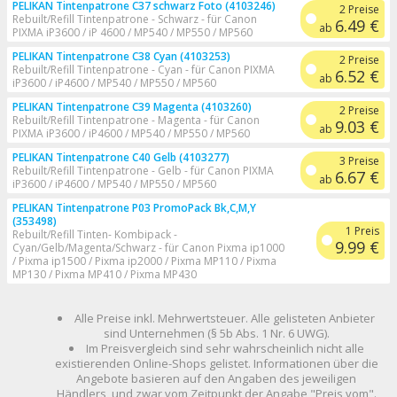
PELIKAN Tintenpatrone C37 schwarz Foto (4103246)
2 Preise
Rebuilt/Refill Tintenpatrone - Schwarz - für Canon
6.49 €
ab
PIXMA iP3600 / iP 4600 / MP540 / MP550 / MP560
PELIKAN Tintenpatrone C38 Cyan (4103253)
2 Preise
Rebuilt/Refill Tintenpatrone - Cyan - für Canon PIXMA
6.52 €
ab
iP3600 / iP4600 / MP540 / MP550 / MP560
PELIKAN Tintenpatrone C39 Magenta (4103260)
2 Preise
Rebuilt/Refill Tintenpatrone - Magenta - für Canon
9.03 €
ab
PIXMA iP3600 / iP4600 / MP540 / MP550 / MP560
PELIKAN Tintenpatrone C40 Gelb (4103277)
3 Preise
Rebuilt/Refill Tintenpatrone - Gelb - für Canon PIXMA
6.67 €
ab
iP3600 / iP4600 / MP540 / MP550 / MP560
PELIKAN Tintenpatrone P03 PromoPack Bk,C,M,Y
(353498)
1 Preis
Rebuilt/Refill Tinten- Kombipack -
9.99 €
Cyan/Gelb/Magenta/Schwarz - für Canon Pixma ip1000
/ Pixma ip1500 / Pixma ip2000 / Pixma MP110 / Pixma
MP130 / Pixma MP410 / Pixma MP430
Alle Preise inkl. Mehrwertsteuer. Alle gelisteten Anbieter
sind Unternehmen (§ 5b Abs. 1 Nr. 6 UWG).
Im Preisvergleich sind sehr wahrscheinlich nicht alle
existierenden Online-Shops gelistet. Informationen über die
Angebote basieren auf den Angaben des jeweiligen
Händlers, und zwar vom Zeitpunkt der Angabe "Preis vom".