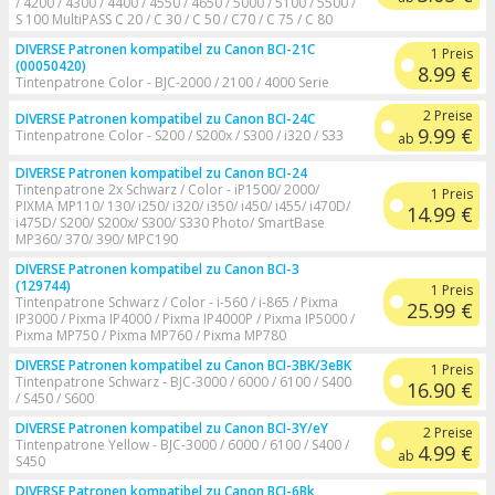
/ 4200 / 4300 / 4400 / 4550 / 4650 / 5000 / 5100 / 5500 /
S 100 MultiPASS C 20 / C 30 / C 50 / C70 / C 75 / C 80
DIVERSE Patronen kompatibel zu Canon BCI-21C
1 Preis
(00050420)
8.99 €
Tintenpatrone Color - BJC-2000 / 2100 / 4000 Serie
2 Preise
DIVERSE Patronen kompatibel zu Canon BCI-24C
9.99 €
Tintenpatrone Color - S200 / S200x / S300 / i320 / S33
ab
DIVERSE Patronen kompatibel zu Canon BCI-24
Tintenpatrone 2x Schwarz / Color - iP1500/ 2000/
1 Preis
PIXMA MP110/ 130/ i250/ i320/ i350/ i450/ i455/ i470D/
14.99 €
i475D/ S200/ S200x/ S300/ S330 Photo/ SmartBase
MP360/ 370/ 390/ MPC190
DIVERSE Patronen kompatibel zu Canon BCI-3
(129744)
1 Preis
Tintenpatrone Schwarz / Color - i-560 / i-865 / Pixma
25.99 €
IP3000 / Pixma IP4000 / Pixma IP4000P / Pixma IP5000 /
Pixma MP750 / Pixma MP760 / Pixma MP780
DIVERSE Patronen kompatibel zu Canon BCI-3BK/3eBK
1 Preis
Tintenpatrone Schwarz - BJC-3000 / 6000 / 6100 / S400
16.90 €
/ S450 / S600
DIVERSE Patronen kompatibel zu Canon BCI-3Y/eY
2 Preise
Tintenpatrone Yellow - BJC-3000 / 6000 / 6100 / S400 /
4.99 €
ab
S450
DIVERSE Patronen kompatibel zu Canon BCI-6Bk