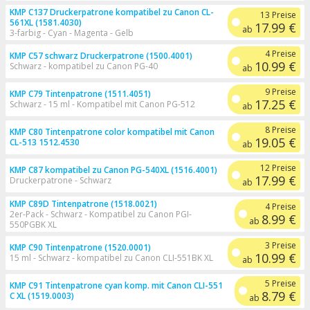
KMP C137 Druckerpatrone kompatibel zu Canon CL-
13 Preise
561XL (1581.4030)
17.99 €
ab
3-farbig - Cyan - Magenta - Gelb
4 Preise
KMP C57 schwarz Druckerpatrone (1500.4001)
10.99 €
Schwarz - kompatibel zu Canon PG-40
ab
9 Preise
KMP C79 Tintenpatrone (1511.4051)
17.25 €
Schwarz - 15 ml - Kompatibel mit Canon PG-512
ab
8 Preise
KMP C80 Tintenpatrone color kompatibel mit Canon
19.05 €
CL-513 1512.4530
ab
12 Preise
KMP C87 kompatibel zu Canon PG-540XL (1516.4001)
17.99 €
Druckerpatrone - Schwarz
ab
KMP C89D Tintenpatrone (1518.0021)
4 Preise
2er-Pack - Schwarz - Kompatibel zu Canon PGI-
8.99 €
ab
550PGBK XL
3 Preise
KMP C90 Tintenpatrone (1520.0001)
10.99 €
15 ml - Schwarz - kompatibel zu Canon CLI-551BK XL
ab
5 Preise
KMP C91 Tintenpatrone cyan komp. mit Canon CLI-551
8.79 €
C XL (1519.0003)
ab