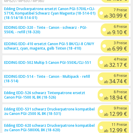
MP620 / MP630 / MP980
Edding Druckerpatrone ersetzt Canon PGI-570XL+CLI-
7 Preise
571XL Kompatibel Schwarz Cyan Magenta (18-514-01)
30.99 €
ab
(18-514/18-514-01)
6 Preise
EDDING EDD-320 - Tinte - Canon - schwarz - PGI-
9.10 €
550XL - refill (18-320)
ab
3 Preise
EDDING EDD-410 ersetzt Canon PGI-5 BK/CLI-8 C/M/Y
6.99 €
schwarz, cyan, magenta, gelb Tinten (18-410)
ab
4 Preise
EDDING EDD-502 Multip 5 Canon PGI-550XL/CLI-551
32.17 €
ab
6 Preise
EDDING EDD-514 - Tinte - Canon - Multipack - refill
34.74 €
(18-514)
ab
8 Preise
Edding EDD-526 schwarz Tintenpatrone ersetzt
18.94 €
Canon PGI-1500 XL BK (18-526)
ab
9 Preise
Edding EDD-531 schwarz Druckerpatrone kompatibel
12.99 €
zu Canon PGI-2500 XL BK (18-531)
ab
11 Preise
Edding EDD-620 schwarz Druckerpatrone kompatibel
12.99 €
zu Canon PGI-580XXL BK (18-620)
ab