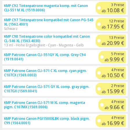
3 Preise
KMP C92 Tintenpatrone magenta komp. mit Canon
10.08 €
CLI-551 M XL (1519.0006)
ab
KMP C97 Tintenpatrone kompatibel mit Canon PG-545
12 Preise
XL (1562.4001)
17.95 €
ab
Schwarz
KMP C98 Tintenpatrone color kompatibel mit Canon
13 Preise
CL-546 XL (1563.4030)
20.99 €
ab
13 ml - Hohe Ergiebigkeit - Cyan - Magenta - Gelb
5 Preise
KMP Patrone Canon CLI-551GY XL comp. Grey C94
9.99 €
(1519.0041)
ab
4 Preise
KMP Patrone Canon CLI-571 C XL comp. cyan pigm.
10.50 €
C107CX (1569.0003)
ab
2 Preise
KMP Patrone Canon CLI-571 GY XL comp. gray pigm.
15.99 €
C107GX (1569.0041)
ab
4 Preise
KMP Patrone Canon CLI-571 M XL comp. magenta
9.66 €
pigm. C107MX (1569.0006)
ab
4 Preise
KMP Patrone Canon PGI1500XLBK comp. black pigm.
16.99 €
C99 (1564.0001)
ab