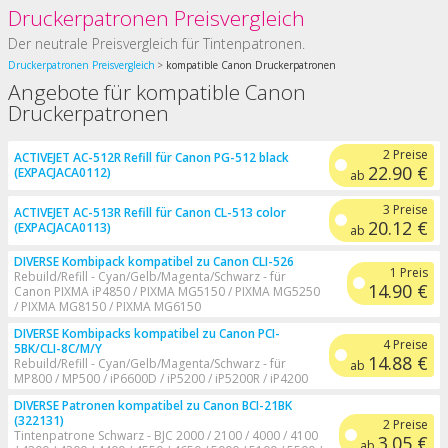
Druckerpatronen Preisvergleich
Der neutrale Preisvergleich für Tintenpatronen.
Druckerpatronen Preisvergleich
kompatible Canon Druckerpatronen
Angebote für kompatible Canon
Druckerpatronen
2 Preise
ACTIVEJET AC-512R Refill für Canon PG-512 black
22.90 €
(EXPACJACA0112)
ab
3 Preise
ACTIVEJET AC-513R Refill für Canon CL-513 color
20.12 €
(EXPACJACA0113)
ab
DIVERSE Kombipack kompatibel zu Canon CLI-526
1 Preis
Rebuild/Refill - Cyan/Gelb/Magenta/Schwarz - für
14.90 €
Canon PIXMA iP4850 / PIXMA MG5150 / PIXMA MG5250
/ PIXMA MG8150 / PIXMA MG6150
DIVERSE Kombipacks kompatibel zu Canon PCI-
4 Preise
5BK/CLI-8C/M/Y
14.88 €
Rebuild/Refill - Cyan/Gelb/Magenta/Schwarz - für
ab
MP800 / MP500 / iP6600D / iP5200 / iP5200R / iP4200
DIVERSE Patronen kompatibel zu Canon BCI-21BK
(322131)
2 Preise
Tintenpatrone Schwarz - BJC 2000 / 2100 / 4000 / 4100
3.05 €
ab