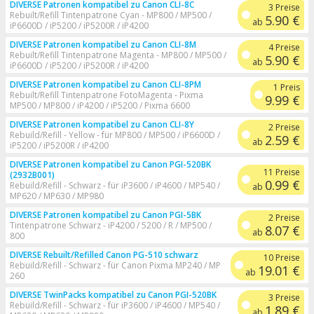
DIVERSE Patronen kompatibel zu Canon CLI-8C
3 Preise
Rebuilt/Refill Tintenpatrone Cyan - MP800 / MP500 /
5.90 €
ab
iP6600D / iP5200 / iP5200R / iP4200
DIVERSE Patronen kompatibel zu Canon CLI-8M
4 Preise
Rebuilt/Refill Tintenpatrone Magenta - MP800 / MP500 /
5.90 €
ab
iP6600D / iP5200 / iP5200R / iP4200
DIVERSE Patronen kompatibel zu Canon CLI-8PM
1 Preis
Rebuilt/Refill Tintenpatrone FotoMagenta - Pixma
9.99 €
MP500 / MP800 / iP4200 / iP5200 / Pixma 6600
DIVERSE Patronen kompatibel zu Canon CLI-8Y
2 Preise
Rebuild/Refill - Yellow - für MP800 / MP500 / iP6600D /
2.59 €
ab
iP5200 / iP5200R / iP4200
DIVERSE Patronen kompatibel zu Canon PGI-520BK
11 Preise
(2932B001)
0.99 €
Rebuild/Refill - Schwarz - für iP3600 / iP4600 / MP540 /
ab
MP620 / MP630 / MP980
DIVERSE Patronen kompatibel zu Canon PGI-5BK
2 Preise
Tintenpatrone Schwarz - iP4200 / 5200 / R / MP500 /
8.07 €
ab
800
DIVERSE Rebuilt/Refilled Canon PG-510 schwarz
10 Preise
Rebuild/Refill - Schwarz - für Canon Pixma MP240 / MP
19.01 €
ab
260
DIVERSE TwinPacks kompatibel zu Canon PGI-520BK
3 Preise
Rebuild/Refill - Schwarz - für iP3600 / iP4600 / MP540 /
1.89 €
ab