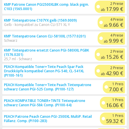
2 Preise
KMP Patrone Canon PGI2500XLBK comp. black pigm.
17.99 €
C103 (1565.0001)
ab
4 Preise
KMP Tintenpatrone C107YX gelb (1569.0009)
9.66 €
Gelb - kompatibel zu Canon CLI-571 XL Y
ab
4 Preise
KMP Tintenpatrone Canon CLI-581XXL (1577.0201)
9.99 €
Schwarz
ab
KMP Tintenpatrone ersetzt Canon PGI-580XXL PGBK
2 Preise
(1576.0201)
15.26 €
ab
25,7 ml - Schwarz
PEACH Kompatible Toner+Tinte Peach Spar Pack
2 Preise
Druckköpfe kompatibel Canon PG-540, CL-541XL
42.90 €
ab
(PI100-161)
1 Preis
PEACH Kompatible Toner+Tinte Peach Tintenpatrone
7.00 €
schwarz Canon PGI-525 Comp. (PI100-127)
1 Preis
PEACH KOMPATIBLE TONER+TINTE Tintenpatrone
16.06 €
schwarz Canon PGI-5bk Comp. (PI100-64)
1 Preis
PEACH Patrone Peach Canon PGI-2500XL MultiP. Retail
59.32 €
Füllanz. Comp. (PI100-283)