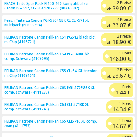
2 Preise
PEACH Tinte Spar Pack PI100-160 kompatibel zu
39.09 €
Canon PG-512, CL-513 1207238 (00316602)
ab
4 Preise
Peach Tinte zu Canon PGI-570PGBK XL CLI-571 XL
33.07 €
Multipack (PI100-294)
ab
2 Preise
PELIKAN Patrone Canon Pelikan C51 PG512 black pig.
18.90 €
m. Chip (4105721)
ab
1 Preis
PELIKAN Patrone Canon Pelikan C54 PG-540XL bk
148.00 €
comp. Schwarz (4109095)
2 Preise
PELIKAN Patrone Canon Pelikan C55 CL-541XL tricolor
23.67 €
m. Chip (4109101)
ab
1 Preis
PELIKAN Patrone Canon Pelikan C63 PGI-570PGBK XL
1.44 €
comp. schwarz (4111739)
1 Preis
PELIKAN Patrone Canon Pelikan C64 CLI-571BK XL
14.34 €
comp. schwarz (4111746)
1 Preis
PELIKAN Patrone Canon Pelikan C65 CLI571C XL comp.
14.67 €
cyan (4111753)