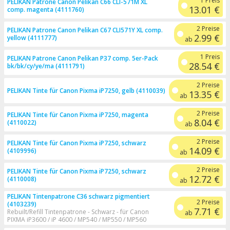
1 Preis
PELIKAN Patrone Canon Pelikan C66 CLI-571M XL
13.01 €
comp. magenta (4111760)
2 Preise
PELIKAN Patrone Canon Pelikan C67 CLI571Y XL comp.
2.99 €
yellow (4111777)
ab
1 Preis
PELIKAN Patrone Canon Pelikan P37 comp. 5er-Pack
28.54 €
bk/bk/cy/ye/ma (4111791)
2 Preise
PELIKAN Tinte für Canon Pixma iP7250, gelb (4110039)
13.35 €
ab
2 Preise
PELIKAN Tinte für Canon Pixma iP7250, magenta
8.04 €
(4110022)
ab
2 Preise
PELIKAN Tinte für Canon Pixma iP7250, schwarz
14.09 €
(4109996)
ab
2 Preise
PELIKAN Tinte für Canon Pixma iP7250, schwarz
12.72 €
(4110008)
ab
PELIKAN Tintenpatrone C36 schwarz pigmentiert
2 Preise
(4103239)
7.71 €
Rebuilt/Refill Tintenpatrone - Schwarz - für Canon
ab
PIXMA iP3600 / iP 4600 / MP540 / MP550 / MP560