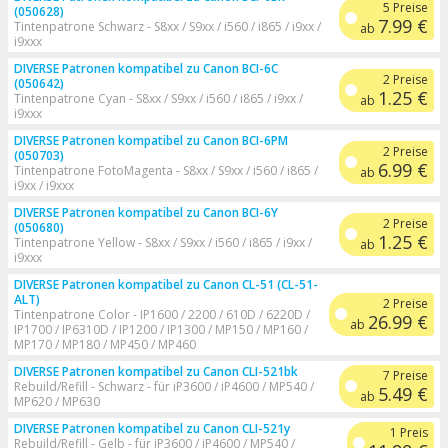
5 Preise
(050628)
7.99 €
Tintenpatrone Schwarz - S8xx / S9xx / i560 / i865 / i9xx /
ab
i9xxx
DIVERSE Patronen kompatibel zu Canon BCI-6C
2 Preise
(050642)
1.25 €
Tintenpatrone Cyan - S8xx / S9xx / i560 / i865 / i9xx /
ab
i9xxx
DIVERSE Patronen kompatibel zu Canon BCI-6PM
2 Preise
(050703)
6.99 €
Tintenpatrone FotoMagenta - S8xx / S9xx / i560 / i865 /
ab
i9xx / i9xxx
DIVERSE Patronen kompatibel zu Canon BCI-6Y
2 Preise
(050680)
1.25 €
Tintenpatrone Yellow - S8xx / S9xx / i560 / i865 / i9xx /
ab
i9xxx
DIVERSE Patronen kompatibel zu Canon CL-51 (CL-51-
ALT)
2 Preise
Tintenpatrone Color - IP1600 / 2200 / 610D / 6220D /
26.99 €
ab
IP1700 / IP6310D / IP1200 / IP1300 / MP150 / MP160 /
MP170 / MP180 / MP450 / MP460
DIVERSE Patronen kompatibel zu Canon CLI-521bk
7 Preise
Rebuild/Refill - Schwarz - für iP3600 / iP4600 / MP540 /
5.49 €
ab
MP620 / MP630
DIVERSE Patronen kompatibel zu Canon CLI-521y
1 Preis
Rebuild/Refill - Gelb - für iP3600 / iP4600 / MP540 /