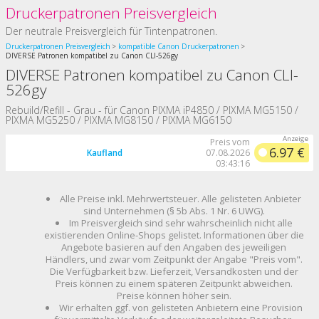
Druckerpatronen Preisvergleich
Der neutrale Preisvergleich für Tintenpatronen.
Druckerpatronen Preisvergleich
kompatible Canon Druckerpatronen
DIVERSE Patronen kompatibel zu Canon CLI-526gy
DIVERSE Patronen kompatibel zu Canon CLI-
526gy
Rebuild/Refill - Grau - für Canon PIXMA iP4850 / PIXMA MG5150 /
PIXMA MG5250 / PIXMA MG8150 / PIXMA MG6150
Preis vom
6.97 €
Kaufland
07.08.2026
03:43:16
Alle Preise inkl. Mehrwertsteuer. Alle gelisteten Anbieter
sind Unternehmen (§ 5b Abs. 1 Nr. 6 UWG).
Im Preisvergleich sind sehr wahrscheinlich nicht alle
existierenden Online-Shops gelistet. Informationen über die
Angebote basieren auf den Angaben des jeweiligen
Händlers, und zwar vom Zeitpunkt der Angabe "Preis vom".
Die Verfügbarkeit bzw. Lieferzeit, Versandkosten und der
Preis können zu einem späteren Zeitpunkt abweichen.
Preise können höher sein.
Wir erhalten ggf. von gelisteten Anbietern eine Provision