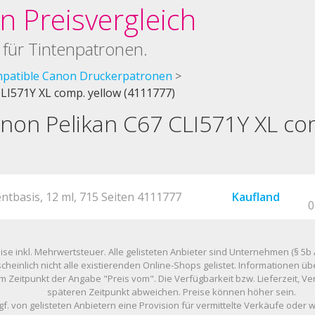
 Preisvergleich
 für Tintenpatronen.
patible Canon Druckerpatronen
LI571Y XL comp. yellow (4111777)
non Pelikan C67 CLI571Y XL co
entbasis, 12 ml, 715 Seiten 4111777
Kaufland
0
eise inkl. Mehrwertsteuer. Alle gelisteten Anbieter sind Unternehmen (§ 5b 
scheinlich nicht alle existierenden Online-Shops gelistet. Informationen
m Zeitpunkt der Angabe "Preis vom". Die Verfügbarkeit bzw. Lieferzeit, 
späteren Zeitpunkt abweichen. Preise können höher sein.
gf. von gelisteten Anbietern eine Provision für vermittelte Verkäufe oder 