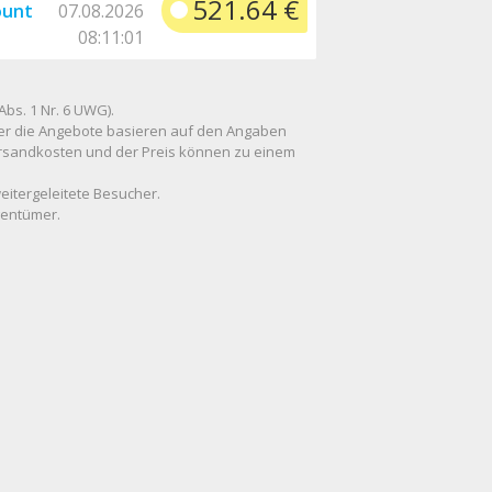
521.64 €
ount
07.08.2026
08:11:01
Abs. 1 Nr. 6 UWG).
 über die Angebote basieren auf den Angaben
Versandkosten und der Preis können zu einem
weitergeleitete Besucher.
gentümer.