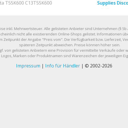
nta T55K600 C13T55K600
Supplies Disc
eise inkl. Mehrwertsteuer. Alle gelisteten Anbieter sind Unternehmen (§ 5b 
scheinlich nicht alle existierenden Online-Shops gelistet. Informationen
m Zeitpunkt der Angabe "Preis vom". Die Verfügbarkeit bzw. Lieferzeit, 
späteren Zeitpunkt abweichen. Preise können höher sein.
gf. von gelisteten Anbietern eine Provision für vermittelte Verkäufe oder 
Logos, Marken oder Produktnamen sind Warenzeichen der jeweiligen Ei
Impressum
|
Info für Händler
| © 2002-2026