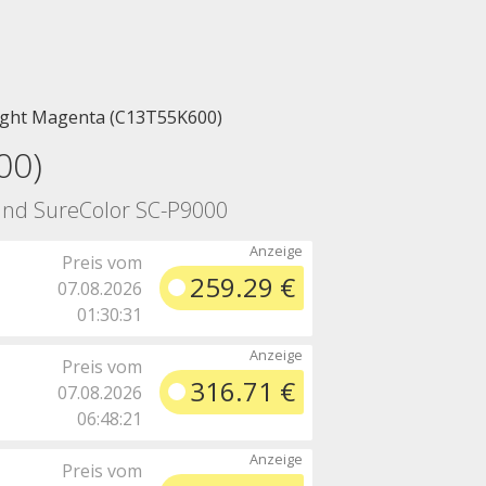
ight Magenta (C13T55K600)
00)
 und SureColor SC-P9000
Preis vom
259.29 €
07.08.2026
01:30:31
Preis vom
316.71 €
07.08.2026
06:48:21
Preis vom