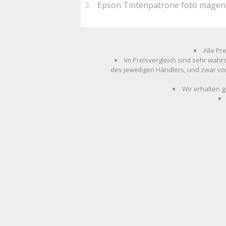
3
Epson Tintenpatrone foto mage
Alle Pr
Im Preisvergleich sind sehr wahr
des jeweiligen Händlers, und zwar vo
Wir erhalten g