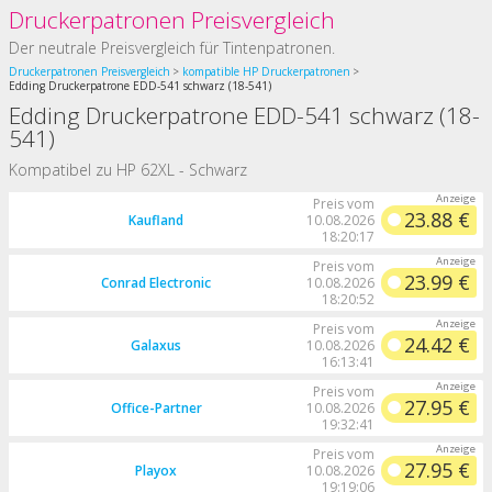
Druckerpatronen Preisvergleich
Der neutrale Preisvergleich für Tintenpatronen.
Druckerpatronen Preisvergleich
kompatible HP Druckerpatronen
Edding Druckerpatrone EDD-541 schwarz (18-541)
Edding Druckerpatrone EDD-541 schwarz (18-
541)
Kompatibel zu HP 62XL - Schwarz
Preis vom
23.88 €
Kaufland
10.08.2026
18:20:17
Preis vom
23.99 €
Conrad Electronic
10.08.2026
18:20:52
Preis vom
24.42 €
Galaxus
10.08.2026
16:13:41
Preis vom
27.95 €
Office-Partner
10.08.2026
19:32:41
Preis vom
27.95 €
Playox
10.08.2026
19:19:06