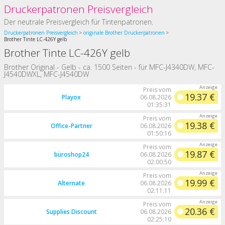
Druckerpatronen Preisvergleich
Der neutrale Preisvergleich für Tintenpatronen.
Druckerpatronen Preisvergleich
originale Brother Druckerpatronen
Brother Tinte LC-426Y gelb
Brother Tinte LC-426Y gelb
Brother Original - Gelb - ca. 1500 Seiten - für MFC-J4340DW, MFC-
J4540DWXL, MFC-J4540DW
Preis vom
19.37 €
Playox
06.08.2026
01:35:31
Preis vom
19.38 €
Office-Partner
06.08.2026
01:50:16
Preis vom
19.87 €
büroshop24
06.08.2026
02:00:50
Preis vom
19.99 €
Alternate
06.08.2026
02:11:11
Preis vom
20.36 €
Supplies Discount
06.08.2026
02:25:10