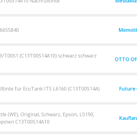
3T00S14A10 Nachfülltinte
MediaMa
46655840
Memoli
03/T00S1 (C13T00S14A10) schwarz schwarz
OTTO Off
lltinte für EcoTank ITS L6160 (C13T00S14A)
Future
le (WE), Original, Schwarz, Epson, L5190,
Kaufla
lippinen C13T00S14A10