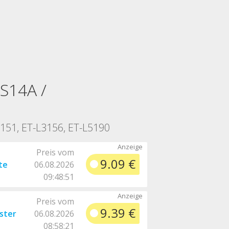
S14A /
3151, ET-L3156, ET-L5190
Preis vom
9.09 €
te
06.08.2026
09:48:51
Preis vom
9.39 €
ster
06.08.2026
08:58:21