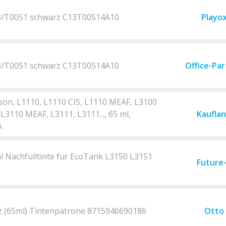
03/T00S1 schwarz C13T00S14A10
Playo
03/T00S1 schwarz C13T00S14A10
Office-Pa
pson, L1110, L1110 CIS, L1110 MEAF, L3100
 L3110 MEAF, L3111, L3111..., 65 ml,
Kaufla
A
l Nachfülltinte für EcoTank L3150 L3151
Future
z (65ml) Tintenpatrone 8715946690186
Otto