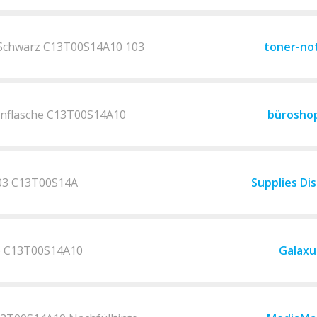
 Schwarz C13T00S14A10 103
toner-no
nflasche C13T00S14A10
bürosho
03 C13T00S14A
Supplies Di
K) C13T00S14A10
Galaxu