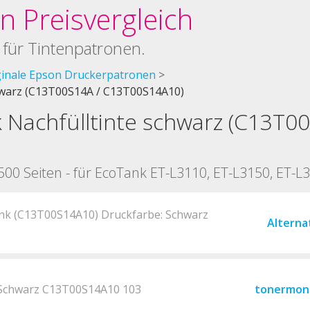
 Preisvergleich
 für Tintenpatronen.
ginale Epson Druckerpatronen
hwarz (C13T00S14A / C13T00S14A10)
Nachfülltinte schwarz (C13T00
4500 Seiten - für EcoTank ET-L3110, ET-L3150, ET-L
nk (C13T00S14A10) Druckfarbe: Schwarz
Alterna
 Schwarz C13T00S14A10 103
tonermon