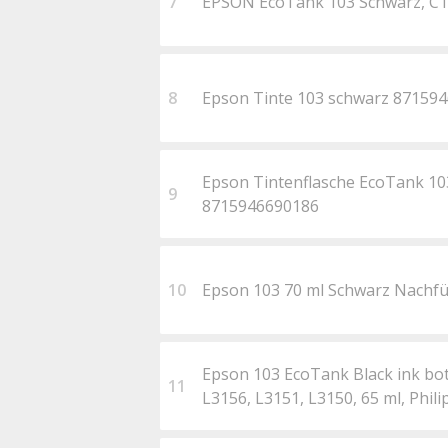
7
EPSON EcoTank 103 Schwarz, C1
8
Epson Tinte 103 schwarz 87159
Epson Tintenflasche EcoTank 1
9
8715946690186
10
Epson 103 70 ml Schwarz Nachfü
Epson 103 EcoTank Black ink bott
11
L3156, L3151, L3150, 65 ml, Phi