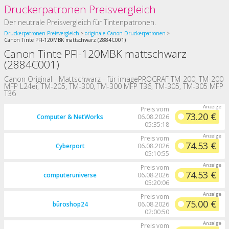
Druckerpatronen Preisvergleich
Der neutrale Preisvergleich für Tintenpatronen.
Druckerpatronen Preisvergleich
originale Canon Druckerpatronen
Canon Tinte PFI-120MBK mattschwarz (2884C001)
Canon Tinte PFI-120MBK mattschwarz
(2884C001)
Canon Original - Mattschwarz - für imagePROGRAF TM-200, TM-200
MFP L24ei, TM-205, TM-300, TM-300 MFP T36, TM-305, TM-305 MFP
T36
Preis vom
73.20 €
Computer & NetWorks
06.08.2026
05:35:18
Preis vom
74.53 €
Cyberport
06.08.2026
05:10:55
Preis vom
74.53 €
computeruniverse
06.08.2026
05:20:06
Preis vom
75.00 €
büroshop24
06.08.2026
02:00:50
Preis vom