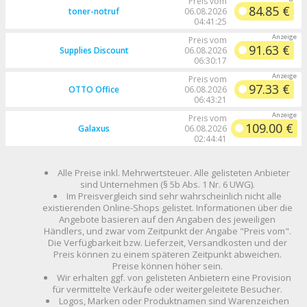
Preis vom
84.85 €
toner-notruf
06.08.2026
04:41:25
Preis vom
91.63 €
Supplies Discount
06.08.2026
06:30:17
Preis vom
97.33 €
OTTO Office
06.08.2026
06:43:21
Preis vom
109.00 €
Galaxus
06.08.2026
02:44:41
Alle Preise inkl. Mehrwertsteuer. Alle gelisteten Anbieter
sind Unternehmen (§ 5b Abs. 1 Nr. 6 UWG).
Im Preisvergleich sind sehr wahrscheinlich nicht alle
existierenden Online-Shops gelistet. Informationen über die
Angebote basieren auf den Angaben des jeweiligen
Händlers, und zwar vom Zeitpunkt der Angabe "Preis vom".
Die Verfügbarkeit bzw. Lieferzeit, Versandkosten und der
Preis können zu einem späteren Zeitpunkt abweichen.
Preise können höher sein.
Wir erhalten ggf. von gelisteten Anbietern eine Provision
für vermittelte Verkäufe oder weitergeleitete Besucher.
Logos, Marken oder Produktnamen sind Warenzeichen