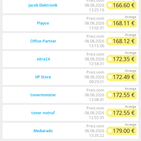
Preis vom
166.60 €
Jacob Elektronik
08.08.2026
13:25:16
Preis vom
168.11 €
Playox
08.08.2026
13:02:31
Preis vom
168.12 €
Office-Partner
08.08.2026
13:15:06
Preis vom
172.35 €
xitra24
08.08.2026
12:58:31
Preis vom
172.49 €
HP Store
08.08.2026
09:29:21
Preis vom
172.55 €
tonermonster
08.08.2026
13:08:41
Preis vom
172.55 €
toner-notruf
08.08.2026
12:55:35
Preis vom
179.00 €
Mediarado
08.08.2026
13:35:22