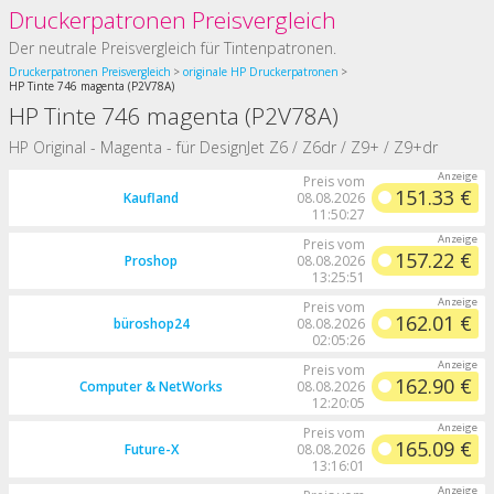
Druckerpatronen Preisvergleich
Der neutrale Preisvergleich für Tintenpatronen.
Druckerpatronen Preisvergleich
originale HP Druckerpatronen
HP Tinte 746 magenta (P2V78A)
HP Tinte 746 magenta (P2V78A)
HP Original - Magenta - für DesignJet Z6 / Z6dr / Z9+ / Z9+dr
Preis vom
151.33 €
Kaufland
08.08.2026
11:50:27
Preis vom
157.22 €
Proshop
08.08.2026
13:25:51
Preis vom
162.01 €
büroshop24
08.08.2026
02:05:26
Preis vom
162.90 €
Computer & NetWorks
08.08.2026
12:20:05
Preis vom
165.09 €
Future-X
08.08.2026
13:16:01