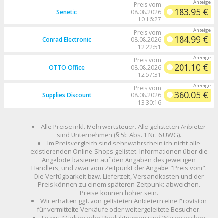
Preis vom
183.95 €
Senetic
08.08.2026
10:16:27
Preis vom
184.99 €
Conrad Electronic
08.08.2026
12:22:51
Preis vom
201.10 €
OTTO Office
08.08.2026
12:57:31
Preis vom
360.05 €
Supplies Discount
08.08.2026
13:30:16
Alle Preise inkl. Mehrwertsteuer. Alle gelisteten Anbieter
sind Unternehmen (§ 5b Abs. 1 Nr. 6 UWG).
Im Preisvergleich sind sehr wahrscheinlich nicht alle
existierenden Online-Shops gelistet. Informationen über die
Angebote basieren auf den Angaben des jeweiligen
Händlers, und zwar vom Zeitpunkt der Angabe "Preis vom".
Die Verfügbarkeit bzw. Lieferzeit, Versandkosten und der
Preis können zu einem späteren Zeitpunkt abweichen.
Preise können höher sein.
Wir erhalten ggf. von gelisteten Anbietern eine Provision
für vermittelte Verkäufe oder weitergeleitete Besucher.
Logos, Marken oder Produktnamen sind Warenzeichen