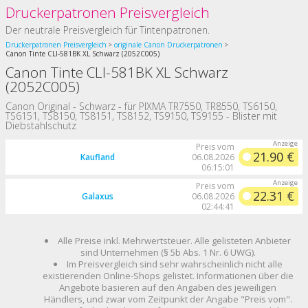
Druckerpatronen Preisvergleich
Der neutrale Preisvergleich für Tintenpatronen.
Druckerpatronen Preisvergleich
originale Canon Druckerpatronen
Canon Tinte CLI-581BK XL Schwarz (2052C005)
Canon Tinte CLI-581BK XL Schwarz
(2052C005)
Canon Original - Schwarz - für PIXMA TR7550, TR8550, TS6150,
TS6151, TS8150, TS8151, TS8152, TS9150, TS9155 - Blister mit
Diebstahlschutz
Preis vom
21.90 €
Kaufland
06.08.2026
06:15:01
Preis vom
22.31 €
Galaxus
06.08.2026
02:44:41
Alle Preise inkl. Mehrwertsteuer. Alle gelisteten Anbieter
sind Unternehmen (§ 5b Abs. 1 Nr. 6 UWG).
Im Preisvergleich sind sehr wahrscheinlich nicht alle
existierenden Online-Shops gelistet. Informationen über die
Angebote basieren auf den Angaben des jeweiligen
Händlers, und zwar vom Zeitpunkt der Angabe "Preis vom".