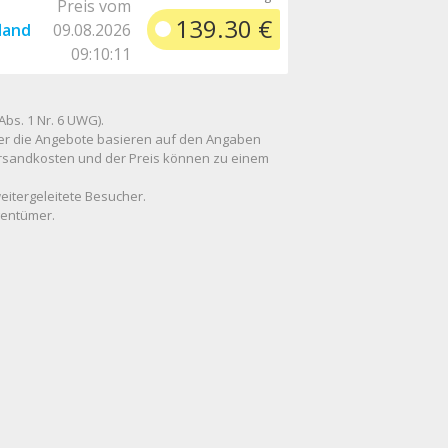
Preis vom
139.30 €
land
09.08.2026
09:10:11
Abs. 1 Nr. 6 UWG).
 über die Angebote basieren auf den Angaben
Versandkosten und der Preis können zu einem
weitergeleitete Besucher.
gentümer.