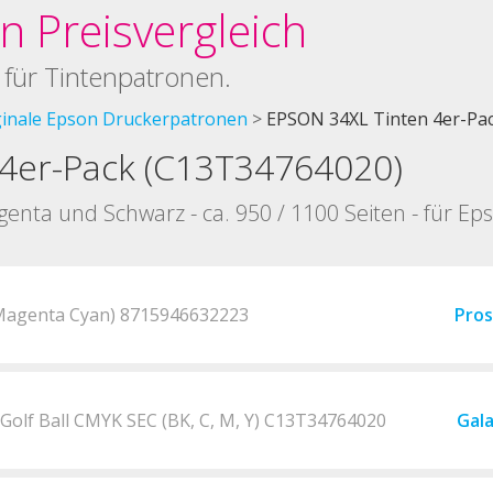
 Preisvergleich
 für Tintenpatronen.
ginale Epson Druckerpatronen
EPSON 34XL Tinten 4er-Pa
4er-Pack (C13T34764020)
genta und Schwarz - ca. 950 / 1100 Seiten - für E
 Magenta Cyan) 8715946632223
Pro
Golf Ball CMYK SEC (BK, C, M, Y) C13T34764020
Gal