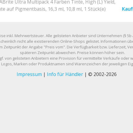
Brite Ultra Multipack 4 Farben Tinte, High (L) Yield,
e auf Pigmentbasis, 16,3 ml, 10,8 ml, 1 Stück(e)
Kauf
eise inkl. Mehrwertsteuer. Alle gelisteten Anbieter sind Unternehmen (§ 5b 
scheinlich nicht alle existierenden Online-Shops gelistet. Informationen
m Zeitpunkt der Angabe "Preis vom". Die Verfügbarkeit bzw. Lieferzeit, 
späteren Zeitpunkt abweichen. Preise können höher sein.
gf. von gelisteten Anbietern eine Provision für vermittelte Verkäufe oder 
Logos, Marken oder Produktnamen sind Warenzeichen der jeweiligen Ei
Impressum
|
Info für Händler
| © 2002-2026