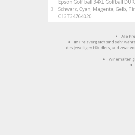
Epson Golf ball 34XL Golfball DURA
3
Schwarz, Cyan, Magenta, Gelb, Tint
C13T34764020
Alle Pr
Im Preisvergleich sind sehr wahr
des jeweiligen Händlers, und zwar vo
Wir erhalten g