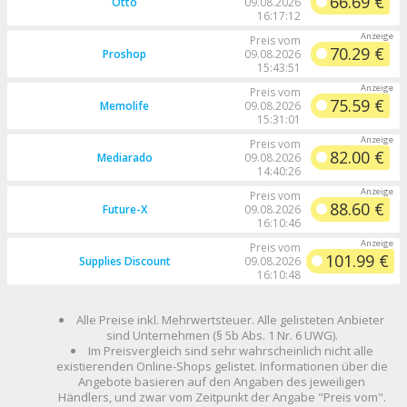
66.69 €
Otto
09.08.2026
16:17:12
Preis vom
70.29 €
Proshop
09.08.2026
15:43:51
Preis vom
75.59 €
Memolife
09.08.2026
15:31:01
Preis vom
82.00 €
Mediarado
09.08.2026
14:40:26
Preis vom
88.60 €
Future-X
09.08.2026
16:10:46
Preis vom
101.99 €
Supplies Discount
09.08.2026
16:10:48
Alle Preise inkl. Mehrwertsteuer. Alle gelisteten Anbieter
sind Unternehmen (§ 5b Abs. 1 Nr. 6 UWG).
Im Preisvergleich sind sehr wahrscheinlich nicht alle
existierenden Online-Shops gelistet. Informationen über die
Angebote basieren auf den Angaben des jeweiligen
Händlers, und zwar vom Zeitpunkt der Angabe "Preis vom".