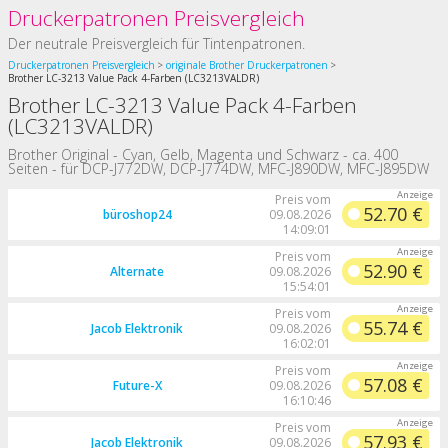
Druckerpatronen Preisvergleich
Der neutrale Preisvergleich für Tintenpatronen.
Druckerpatronen Preisvergleich
originale Brother Druckerpatronen
Brother LC-3213 Value Pack 4-Farben (LC3213VALDR)
Brother LC-3213 Value Pack 4-Farben
(LC3213VALDR)
Brother Original - Cyan, Gelb, Magenta und Schwarz - ca. 400
Seiten - für DCP-J772DW, DCP-J774DW, MFC-J890DW, MFC-J895DW
Preis vom
52.70 €
büroshop24
09.08.2026
14:09:01
Preis vom
52.90 €
Alternate
09.08.2026
15:54:01
Preis vom
55.74 €
Jacob Elektronik
09.08.2026
16:02:01
Preis vom
57.08 €
Future-X
09.08.2026
16:10:46
Preis vom
57.93 €
Jacob Elektronik
09.08.2026