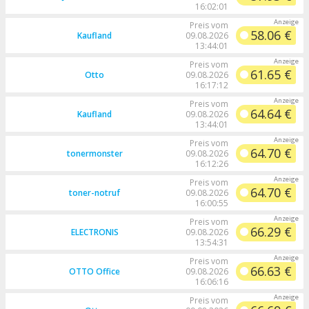
16:02:01
Preis vom
58.06 €
Kaufland
09.08.2026
13:44:01
Preis vom
61.65 €
Otto
09.08.2026
16:17:12
Preis vom
64.64 €
Kaufland
09.08.2026
13:44:01
Preis vom
64.70 €
tonermonster
09.08.2026
16:12:26
Preis vom
64.70 €
toner-notruf
09.08.2026
16:00:55
Preis vom
66.29 €
ELECTRONIS
09.08.2026
13:54:31
Preis vom
66.63 €
OTTO Office
09.08.2026
16:06:16
Preis vom