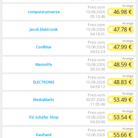
Preis vom
46.98 €
computeruniverse
10.08.2026
05:10:48
Preis vom
47.78 €
Jacob Elektronik
10.08.2026
04:18:01
Preis vom
47.99 €
Coolblue
10.08.2026
04:52:24
Preis vom
48.59 €
Memolife
10.08.2026
03:33:06
Preis vom
48.83 €
ELECTRONIS
10.08.2026
04:58:12
Preis vom
53.49 €
MediaMarkt
30.07.2026
11:05:46
Preis vom
53.54 €
SSI Schäfer Shop
10.08.2026
04:30:06
Preis vom
55.66 €
Kaufland
10.08.2026