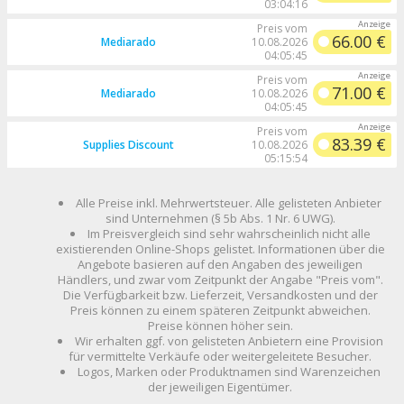
03:04:16
Preis vom
66.00 €
Mediarado
10.08.2026
04:05:45
Preis vom
71.00 €
Mediarado
10.08.2026
04:05:45
Preis vom
83.39 €
Supplies Discount
10.08.2026
05:15:54
Alle Preise inkl. Mehrwertsteuer. Alle gelisteten Anbieter
sind Unternehmen (§ 5b Abs. 1 Nr. 6 UWG).
Im Preisvergleich sind sehr wahrscheinlich nicht alle
existierenden Online-Shops gelistet. Informationen über die
Angebote basieren auf den Angaben des jeweiligen
Händlers, und zwar vom Zeitpunkt der Angabe "Preis vom".
Die Verfügbarkeit bzw. Lieferzeit, Versandkosten und der
Preis können zu einem späteren Zeitpunkt abweichen.
Preise können höher sein.
Wir erhalten ggf. von gelisteten Anbietern eine Provision
für vermittelte Verkäufe oder weitergeleitete Besucher.
Logos, Marken oder Produktnamen sind Warenzeichen
der jeweiligen Eigentümer.