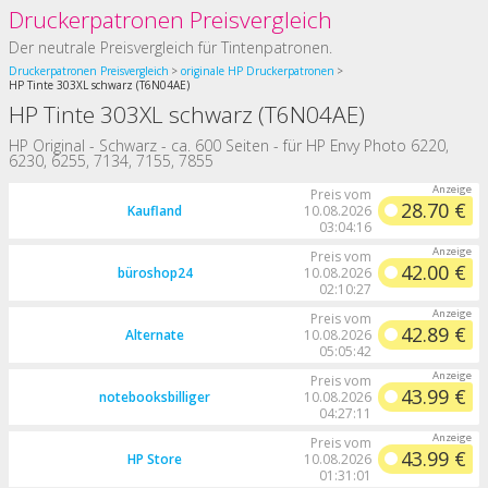
Druckerpatronen Preisvergleich
Der neutrale Preisvergleich für Tintenpatronen.
Druckerpatronen Preisvergleich
originale HP Druckerpatronen
HP Tinte 303XL schwarz (T6N04AE)
HP Tinte 303XL schwarz (T6N04AE)
HP Original - Schwarz - ca. 600 Seiten - für HP Envy Photo 6220,
6230, 6255, 7134, 7155, 7855
Preis vom
28.70 €
Kaufland
10.08.2026
03:04:16
Preis vom
42.00 €
büroshop24
10.08.2026
02:10:27
Preis vom
42.89 €
Alternate
10.08.2026
05:05:42
Preis vom
43.99 €
notebooksbilliger
10.08.2026
04:27:11
Preis vom
43.99 €
HP Store
10.08.2026
01:31:01