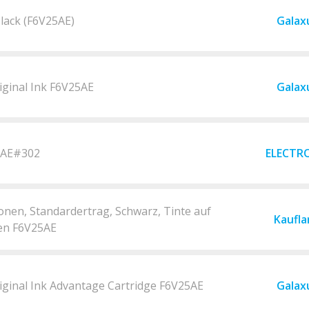
lack (F6V25AE)
Galax
iginal Ink F6V25AE
Galax
5AE#302
ELECTR
nen, Standardertrag, Schwarz, Tinte auf
Kaufla
ten F6V25AE
iginal Ink Advantage Cartridge F6V25AE
Galax