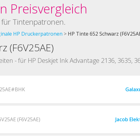
 Preisvergleich
 für Tintenpatronen.
ginale HP Druckerpatronen
HP Tinte 652 Schwarz (F6V25A
rz (F6V25AE)
Seiten - für HP Deskjet Ink Advantage 2136, 3635, 3
6V25AE#BHK
Galax
F6V25AE (F6V25AE)
Jacob Elek