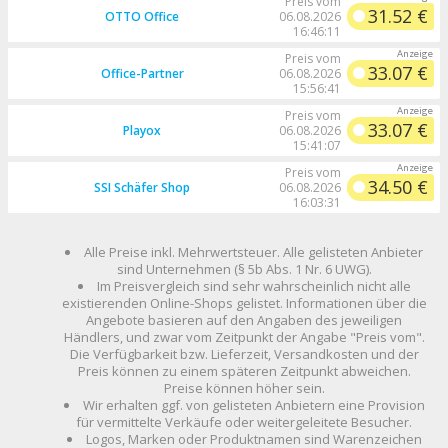
Preis vom
31.52 €
OTTO Office
06.08.2026
16:46:11
Preis vom
33.07 €
Office-Partner
06.08.2026
15:56:41
Preis vom
33.07 €
Playox
06.08.2026
15:41:07
Preis vom
34.50 €
SSI Schäfer Shop
06.08.2026
16:03:31
Alle Preise inkl. Mehrwertsteuer. Alle gelisteten Anbieter
sind Unternehmen (§ 5b Abs. 1 Nr. 6 UWG).
Im Preisvergleich sind sehr wahrscheinlich nicht alle
existierenden Online-Shops gelistet. Informationen über die
Angebote basieren auf den Angaben des jeweiligen
Händlers, und zwar vom Zeitpunkt der Angabe "Preis vom".
Die Verfügbarkeit bzw. Lieferzeit, Versandkosten und der
Preis können zu einem späteren Zeitpunkt abweichen.
Preise können höher sein.
Wir erhalten ggf. von gelisteten Anbietern eine Provision
für vermittelte Verkäufe oder weitergeleitete Besucher.
Logos, Marken oder Produktnamen sind Warenzeichen