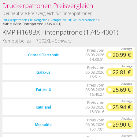
Druckerpatronen Preisvergleich
Der neutrale Preisvergleich für Tintenpatronen.
Druckerpatronen Preisvergleich
kompatible HP Druckerpatronen
KMP H168BX Tintenpatrone (1745.4001)
KMP H168BX Tintenpatrone (1745.4001)
Kompatibel zu HP 302XL - Schwarz
Preis vom
20.99 €
Conrad Electronic
06.08.2026
14:38:51
Preis vom
22.81 €
Galaxus
06.08.2026
15:51:11
Preis vom
25.69 €
Future-X
06.08.2026
16:40:27
Preis vom
25.94 €
Kaufland
06.08.2026
15:33:16
Preis vom
29.90 €
Memolife
06.08.2026
15:17:01