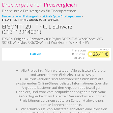
Druckerpatronen Preisvergleich
Der neutrale Preisvergleich für Tintenpatronen.
Druckerpatronen Preisvergleich
originale Epson Druckerpatronen
EPSON T1291 Tinte L Schwarz (C13T12914021)
EPSON T1291 Tinte L Schwarz
(C13T12914021)
EPSON Original - Schwarz - für Stylus SX620FW, WorkForce WF-
3010DW, Stylus SX620FW und WorkForce WF-3010DW
Preis vom
23.41 €
Galaxus
08.08.2026
01:45:41
Alle Preise inkl. Mehrwertsteuer. Alle gelisteten Anbieter
sind Unternehmen (§ 5b Abs. 1 Nr. 6 UWG).
Im Preisvergleich sind sehr wahrscheinlich nicht alle
existierenden Online-Shops gelistet. Informationen über die
Angebote basieren auf den Angaben des jeweiligen
Händlers, und zwar vom Zeitpunkt der Angabe "Preis vom".
Die Verfügbarkeit bzw. Lieferzeit, Versandkosten und der
Preis können zu einem späteren Zeitpunkt abweichen.
Preise können höher sein.
Wir erhalten ggf. von gelisteten Anbietern eine Provision