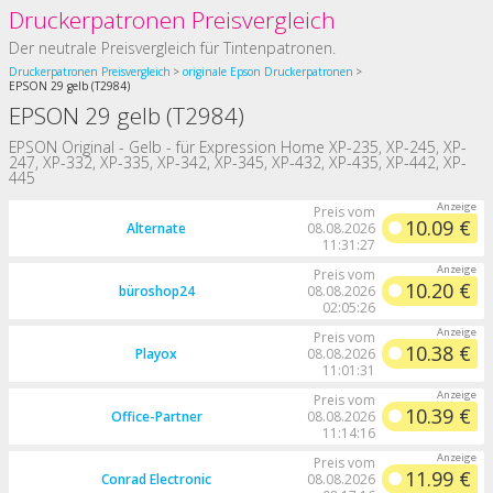
Druckerpatronen Preisvergleich
Der neutrale Preisvergleich für Tintenpatronen.
Druckerpatronen Preisvergleich
originale Epson Druckerpatronen
EPSON 29 gelb (T2984)
EPSON 29 gelb (T2984)
EPSON Original - Gelb - für Expression Home XP-235, XP-245, XP-
247, XP-332, XP-335, XP-342, XP-345, XP-432, XP-435, XP-442, XP-
445
Preis vom
10.09 €
Alternate
08.08.2026
11:31:27
Preis vom
10.20 €
büroshop24
08.08.2026
02:05:26
Preis vom
10.38 €
Playox
08.08.2026
11:01:31
Preis vom
10.39 €
Office-Partner
08.08.2026
11:14:16
Preis vom
11.99 €
Conrad Electronic
08.08.2026