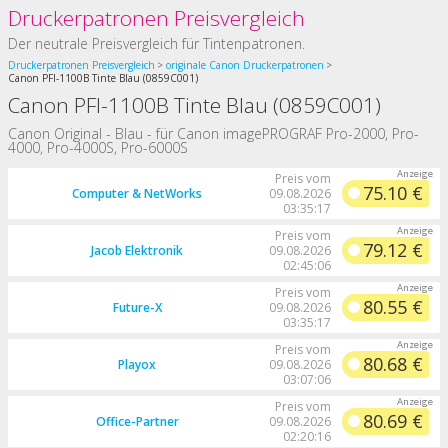
Druckerpatronen Preisvergleich
Der neutrale Preisvergleich für Tintenpatronen.
Druckerpatronen Preisvergleich
originale Canon Druckerpatronen
Canon PFI-1100B Tinte Blau (0859C001)
Canon PFI-1100B Tinte Blau (0859C001)
Canon Original - Blau - für Canon imagePROGRAF Pro-2000, Pro-
4000, Pro-4000S, Pro-6000S
Preis vom
75.10 €
Computer & NetWorks
09.08.2026
03:35:17
Preis vom
79.12 €
Jacob Elektronik
09.08.2026
02:45:06
Preis vom
80.55 €
Future-X
09.08.2026
03:35:17
Preis vom
80.68 €
Playox
09.08.2026
03:07:06
Preis vom
80.69 €
Office-Partner
09.08.2026
02:20:16