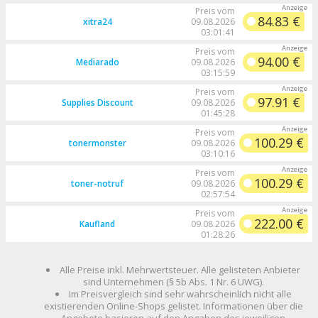
Preis vom
84.83 €
xitra24
09.08.2026
03:01:41
Preis vom
94.00 €
Mediarado
09.08.2026
03:15:59
Preis vom
97.91 €
Supplies Discount
09.08.2026
01:45:28
Preis vom
100.29 €
tonermonster
09.08.2026
03:10:16
Preis vom
100.29 €
toner-notruf
09.08.2026
02:57:54
Preis vom
222.00 €
Kaufland
09.08.2026
01:28:26
Alle Preise inkl. Mehrwertsteuer. Alle gelisteten Anbieter
sind Unternehmen (§ 5b Abs. 1 Nr. 6 UWG).
Im Preisvergleich sind sehr wahrscheinlich nicht alle
existierenden Online-Shops gelistet. Informationen über die
Angebote basieren auf den Angaben des jeweiligen