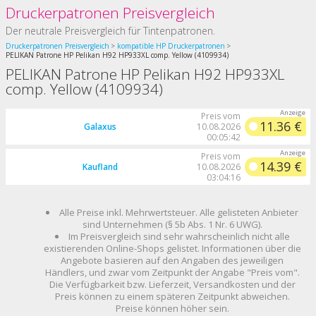
Druckerpatronen Preisvergleich
Der neutrale Preisvergleich für Tintenpatronen.
Druckerpatronen Preisvergleich
kompatible HP Druckerpatronen
PELIKAN Patrone HP Pelikan H92 HP933XL comp. Yellow (4109934)
PELIKAN Patrone HP Pelikan H92 HP933XL
comp. Yellow (4109934)
Preis vom
11.36 €
Galaxus
10.08.2026
00:05:42
Preis vom
14.39 €
Kaufland
10.08.2026
03:04:16
Alle Preise inkl. Mehrwertsteuer. Alle gelisteten Anbieter
sind Unternehmen (§ 5b Abs. 1 Nr. 6 UWG).
Im Preisvergleich sind sehr wahrscheinlich nicht alle
existierenden Online-Shops gelistet. Informationen über die
Angebote basieren auf den Angaben des jeweiligen
Händlers, und zwar vom Zeitpunkt der Angabe "Preis vom".
Die Verfügbarkeit bzw. Lieferzeit, Versandkosten und der
Preis können zu einem späteren Zeitpunkt abweichen.
Preise können höher sein.