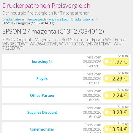
Druckerpatronen Preisvergleich
Der neutrale Preisvergleich für Tintenpatronen.
Druckerpatronen Preisvergleich
originale Epson Druckerpatronen
EPSON 27 magenta (C13T27034012)
EPSON 27 magenta (C13T27034012)
EPSON Original - Magenta - ca. 300 Seiten - für Epson WorkForce
WF-3620DWF, WF-3640DTWF, WF-7110DTW, WF-7610DWF, WF-
7620DTWF
Preis vom
11.97 €
büroshop24
09.08.2026
14:09:01
Preis vom
12.23 €
Playox
09.08.2026
16:10:31
Preis vom
12.24 €
Office-Partner
09.08.2026
16:23:51
Preis vom
13.23 €
Supplies Discount
09.08.2026
16:10:48
Preis vom
13.54 €
tonermonster
09.08.2026