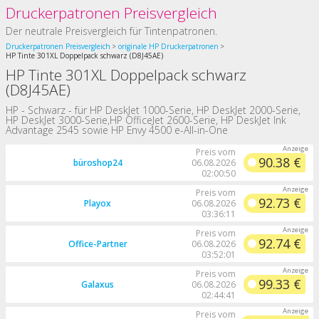
Druckerpatronen Preisvergleich
Der neutrale Preisvergleich für Tintenpatronen.
Druckerpatronen Preisvergleich
originale HP Druckerpatronen
HP Tinte 301XL Doppelpack schwarz (D8J45AE)
HP Tinte 301XL Doppelpack schwarz
(D8J45AE)
HP - Schwarz - für HP DeskJet 1000-Serie, HP DeskJet 2000-Serie,
HP DeskJet 3000-Serie,HP OfficeJet 2600-Serie, HP DeskJet Ink
Advantage 2545 sowie HP Envy 4500 e-All-in-One
Preis vom
90.38 €
büroshop24
06.08.2026
02:00:50
Preis vom
92.73 €
Playox
06.08.2026
03:36:11
Preis vom
92.74 €
Office-Partner
06.08.2026
03:52:01
Preis vom
99.33 €
Galaxus
06.08.2026
02:44:41
Preis vom