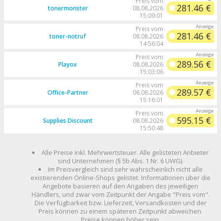
Preis vom
281.46 €
tonermonster
08.08.2026
15:09:01
Preis vom
281.46 €
toner-notruf
08.08.2026
14:56:04
Preis vom
289.56 €
Playox
08.08.2026
15:03:06
Preis vom
289.57 €
Office-Partner
08.08.2026
15:16:01
Preis vom
595.15 €
Supplies Discount
08.08.2026
15:50:48
Alle Preise inkl. Mehrwertsteuer. Alle gelisteten Anbieter
sind Unternehmen (§ 5b Abs. 1 Nr. 6 UWG).
Im Preisvergleich sind sehr wahrscheinlich nicht alle
existierenden Online-Shops gelistet. Informationen über die
Angebote basieren auf den Angaben des jeweiligen
Händlers, und zwar vom Zeitpunkt der Angabe "Preis vom".
Die Verfügbarkeit bzw. Lieferzeit, Versandkosten und der
Preis können zu einem späteren Zeitpunkt abweichen.
Preise können höher sein.