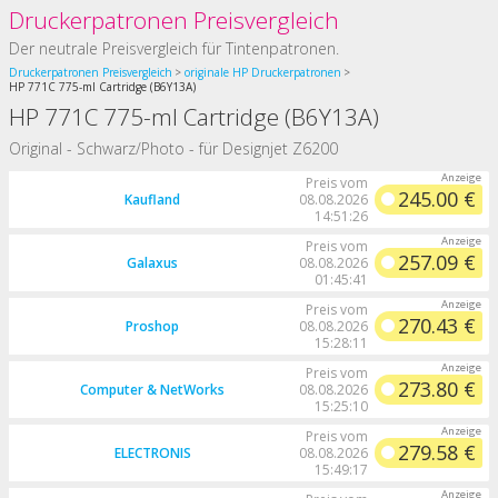
Druckerpatronen Preisvergleich
Der neutrale Preisvergleich für Tintenpatronen.
Druckerpatronen Preisvergleich
originale HP Druckerpatronen
HP 771C 775-ml Cartridge (B6Y13A)
HP 771C 775-ml Cartridge (B6Y13A)
Original - Schwarz/Photo - für Designjet Z6200
Preis vom
245.00 €
Kaufland
08.08.2026
14:51:26
Preis vom
257.09 €
Galaxus
08.08.2026
01:45:41
Preis vom
270.43 €
Proshop
08.08.2026
15:28:11
Preis vom
273.80 €
Computer & NetWorks
08.08.2026
15:25:10
Preis vom
279.58 €
ELECTRONIS
08.08.2026
15:49:17