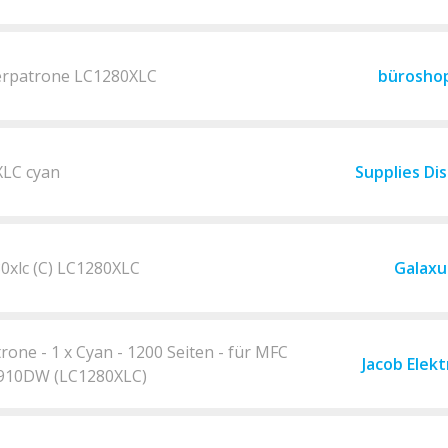
erpatrone LC1280XLC
bürosho
XLC cyan
Supplies Di
0xlc (C) LC1280XLC
Galaxu
one - 1 x Cyan - 1200 Seiten - für MFC
Jacob Elekt
6910DW (LC1280XLC)