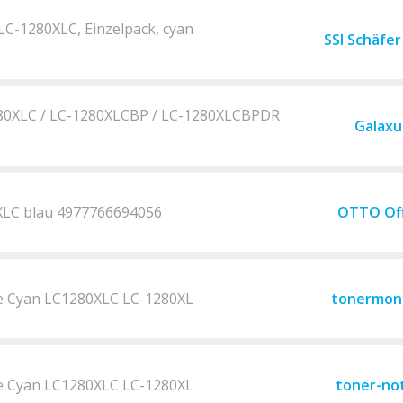
LC-1280XLC, Einzelpack, cyan
SSI Schäfe
280XLC / LC-1280XLCBP / LC-1280XLCBPDR
Galaxu
XLC blau 4977766694056
OTTO Off
ne Cyan LC1280XLC LC-1280XL
tonermon
ne Cyan LC1280XLC LC-1280XL
toner-no