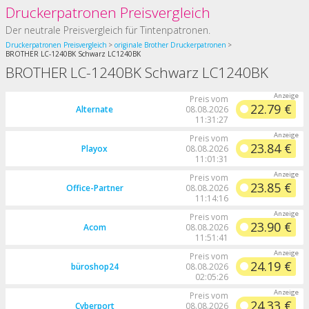
Druckerpatronen Preisvergleich
Der neutrale Preisvergleich für Tintenpatronen.
Druckerpatronen Preisvergleich
originale Brother Druckerpatronen
BROTHER LC-1240BK Schwarz LC1240BK
BROTHER LC-1240BK Schwarz LC1240BK
Preis vom
22.79 €
Alternate
08.08.2026
11:31:27
Preis vom
23.84 €
Playox
08.08.2026
11:01:31
Preis vom
23.85 €
Office-Partner
08.08.2026
11:14:16
Preis vom
23.90 €
Acom
08.08.2026
11:51:41
Preis vom
24.19 €
büroshop24
08.08.2026
02:05:26
Preis vom
24.33 €
Cyberport
08.08.2026