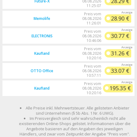
28.29 €
Future-X
08.08.2026
11:25:07
Preis vom
28.90 €
Memolife
08.08.2026
11:26:01
Preis vom
30.77 €
ELECTRONIS
08.08.2026
10:46:06
Preis vom
31.26 €
Kaufland
08.08.2026
10:20:16
Preis vom
33.07 €
OTTO Office
08.08.2026
10:57:11
Preis vom
195.35 €
Kaufland
08.08.2026
10:20:16
Alle Preise inkl. Mehrwertsteuer. Alle gelisteten Anbieter
sind Unternehmen (§ 5b Abs. 1 Nr. 6 UWG).
Im Preisvergleich sind sehr wahrscheinlich nicht alle
existierenden Online-Shops gelistet. Informationen über die
Angebote basieren auf den Angaben des jeweiligen
Händlers, und zwar vom Zeitpunkt der Angabe "Preis vom".