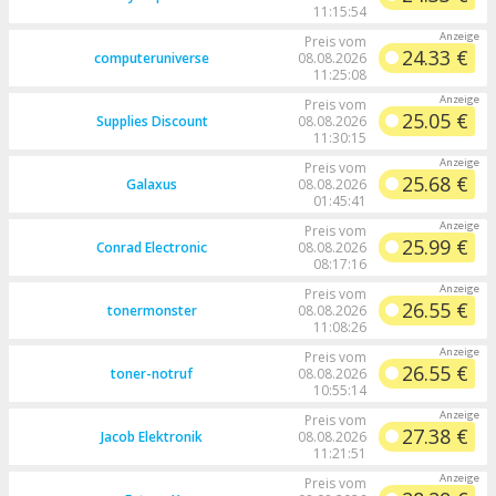
11:15:54
Preis vom
24.33 €
computeruniverse
08.08.2026
11:25:08
Preis vom
25.05 €
Supplies Discount
08.08.2026
11:30:15
Preis vom
25.68 €
Galaxus
08.08.2026
01:45:41
Preis vom
25.99 €
Conrad Electronic
08.08.2026
08:17:16
Preis vom
26.55 €
tonermonster
08.08.2026
11:08:26
Preis vom
26.55 €
toner-notruf
08.08.2026
10:55:14
Preis vom
27.38 €
Jacob Elektronik
08.08.2026
11:21:51
Preis vom