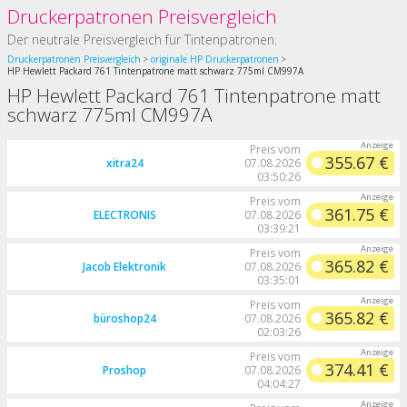
Druckerpatronen Preisvergleich
Der neutrale Preisvergleich für Tintenpatronen.
Druckerpatronen Preisvergleich
originale HP Druckerpatronen
HP Hewlett Packard 761 Tintenpatrone matt schwarz 775ml CM997A
HP Hewlett Packard 761 Tintenpatrone matt
schwarz 775ml CM997A
Preis vom
355.67 €
xitra24
07.08.2026
03:50:26
Preis vom
361.75 €
ELECTRONIS
07.08.2026
03:39:21
Preis vom
365.82 €
Jacob Elektronik
07.08.2026
03:35:01
Preis vom
365.82 €
büroshop24
07.08.2026
02:03:26
Preis vom
374.41 €
Proshop
07.08.2026
04:04:27