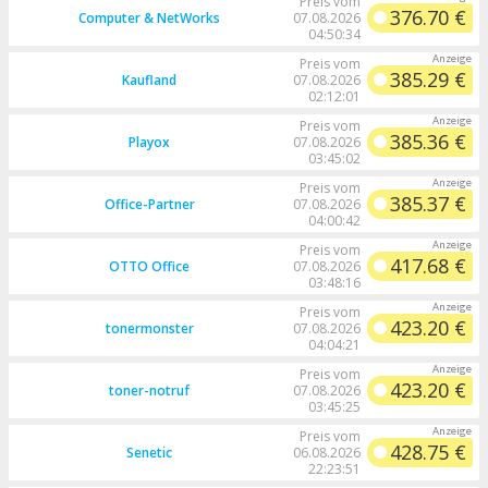
Preis vom
376.70 €
Computer & NetWorks
07.08.2026
04:50:34
Preis vom
385.29 €
Kaufland
07.08.2026
02:12:01
Preis vom
385.36 €
Playox
07.08.2026
03:45:02
Preis vom
385.37 €
Office-Partner
07.08.2026
04:00:42
Preis vom
417.68 €
OTTO Office
07.08.2026
03:48:16
Preis vom
423.20 €
tonermonster
07.08.2026
04:04:21
Preis vom
423.20 €
toner-notruf
07.08.2026
03:45:25
Preis vom
428.75 €
Senetic
06.08.2026
22:23:51