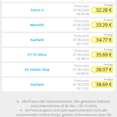
Preis vom
32.28 €
Future-X
07.08.2026
04:05:48
Preis vom
33.29 €
Memolife
07.08.2026
03:19:26
Preis vom
34.77 €
Kaufland
07.08.2026
02:12:01
Preis vom
35.69 €
OTTO Office
07.08.2026
03:48:16
Preis vom
38.07 €
SSI Schäfer Shop
07.08.2026
04:08:41
Preis vom
38.69 €
Kaufland
07.08.2026
02:12:01
Alle Preise inkl. Mehrwertsteuer. Alle gelisteten Anbieter
sind Unternehmen (§ 5b Abs. 1 Nr. 6 UWG).
Im Preisvergleich sind sehr wahrscheinlich nicht alle
existierenden Online-Shops gelistet. Informationen über die