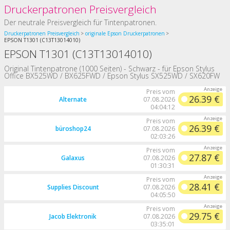
Druckerpatronen Preisvergleich
Der neutrale Preisvergleich für Tintenpatronen.
Druckerpatronen Preisvergleich
originale Epson Druckerpatronen
EPSON T1301 (C13T13014010)
EPSON T1301 (C13T13014010)
Original Tintenpatrone (1000 Seiten) - Schwarz - für Epson Stylus
Office BX525WD / BX625FWD / Epson Stylus SX525WD / SX620FW
Preis vom
26.39 €
Alternate
07.08.2026
04:04:12
Preis vom
26.39 €
büroshop24
07.08.2026
02:03:26
Preis vom
27.87 €
Galaxus
07.08.2026
01:30:31
Preis vom
28.41 €
Supplies Discount
07.08.2026
04:05:50
Preis vom
29.75 €
Jacob Elektronik
07.08.2026
03:35:01