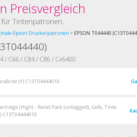
 Preisvergleich
 für Tintenpatronen.
ginale Epson Druckerpatronen
EPSON T044440 (C13T0444
13T044440)
4 / C66 / C84 / C86 / Cx6400
raBrite (Y) C13T04444010
Ga
tridge (High) - Retail Pack (untagged), Gelb, Tinte
Ka
(e) C13T04444010