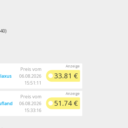
40)
Preis vom
33.81 €
laxus
06.08.2026
15:51:11
Preis vom
51.74 €
ufland
06.08.2026
15:33:16