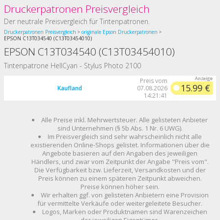
Druckerpatronen Preisvergleich
Der neutrale Preisvergleich für Tintenpatronen.
Druckerpatronen Preisvergleich
originale Epson Druckerpatronen
EPSON C13T034540 (C13T03454010)
EPSON C13T034540 (C13T03454010)
Tintenpatrone HellCyan - Stylus Photo 2100
Preis vom
15.99 €
Kaufland
07.08.2026
14:21:41
Alle Preise inkl. Mehrwertsteuer. Alle gelisteten Anbieter
sind Unternehmen (§ 5b Abs. 1 Nr. 6 UWG).
Im Preisvergleich sind sehr wahrscheinlich nicht alle
existierenden Online-Shops gelistet. Informationen über die
Angebote basieren auf den Angaben des jeweiligen
Händlers, und zwar vom Zeitpunkt der Angabe "Preis vom".
Die Verfügbarkeit bzw. Lieferzeit, Versandkosten und der
Preis können zu einem späteren Zeitpunkt abweichen.
Preise können höher sein.
Wir erhalten ggf. von gelisteten Anbietern eine Provision
für vermittelte Verkäufe oder weitergeleitete Besucher.
Logos, Marken oder Produktnamen sind Warenzeichen
der jeweiligen Eigentümer.