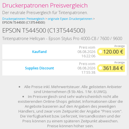
Druckerpatronen Preisvergleich
Der neutrale Preisvergleich für Tintenpatronen.
Druckerpatronen Preisvergleich
originale Epson Druckerpatronen
EPSON T544500 (C13T544500)
EPSON T544500 (C13T544500)
Tintenpatrone Hellcyan - Epson Stylus Pro 4000-C8 / 7600 / 9600
Preis vom
120.00 €
Kaufland
08.08.2026
16:22:06
Preis vom
361.84 €
Supplies Discount
08.08.2026
17:55:38
Alle Preise inkl. Mehrwertsteuer. Alle gelisteten Anbieter
sind Unternehmen (§ 5b Abs. 1 Nr. 6 UWG).
Im Preisvergleich sind sehr wahrscheinlich nicht alle
existierenden Online-Shops gelistet. Informationen über die
Angebote basieren auf den Angaben des jeweiligen
Händlers, und zwar vom Zeitpunkt der Angabe "Preis vom".
Die Verfügbarkeit bzw. Lieferzeit, Versandkosten und der
Preis können zu einem späteren Zeitpunkt abweichen.
Preise können höher sein.