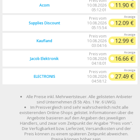
Preis vom
11.90 €
Acom
10.08.2026
05:12:01
Preis vom
12.09 €
Supplies Discount
10.08.2026
05:15:54
Preis vom
12.99 €
Kaufland
10.08.2026
03:04:16
Preis vom
16.66 €
Jacob Elektronik
10.08.2026
04:18:01
Preis vom
27.49 €
ELECTRONIS
10.08.2026
04:58:12
Alle Preise inkl. Mehrwertsteuer. Alle gelisteten Anbieter
sind Unternehmen (§ 5b Abs. 1 Nr. 6 UWG).
Im Preisvergleich sind sehr wahrscheinlich nicht alle
existierenden Online-Shops gelistet. Informationen über die
Angebote basieren auf den Angaben des jeweiligen
Händlers, und zwar vom Zeitpunkt der Angabe "Preis vom".
Die Verfügbarkeit bzw. Lieferzeit, Versandkosten und der
Preis können zu einem späteren Zeitpunkt abweichen.
Preise können höher sein.