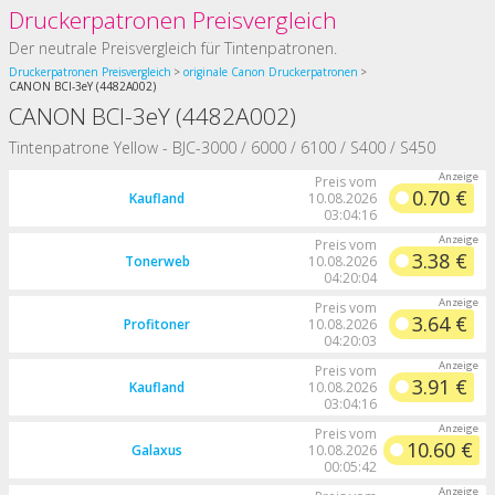
Druckerpatronen Preisvergleich
Der neutrale Preisvergleich für Tintenpatronen.
Druckerpatronen Preisvergleich
originale Canon Druckerpatronen
CANON BCI-3eY (4482A002)
CANON BCI-3eY (4482A002)
Tintenpatrone Yellow - BJC-3000 / 6000 / 6100 / S400 / S450
Preis vom
0.70 €
Kaufland
10.08.2026
03:04:16
Preis vom
3.38 €
Tonerweb
10.08.2026
04:20:04
Preis vom
3.64 €
Profitoner
10.08.2026
04:20:03
Preis vom
3.91 €
Kaufland
10.08.2026
03:04:16
Preis vom
10.60 €
Galaxus
10.08.2026
00:05:42