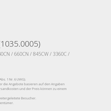
(1035.0005)
40CN / 660CN / 845CW / 3360C /
Abs. 1 Nr. 6 UWG).
 über die Angebote basieren auf den Angaben
Versandkosten und der Preis können zu einem
weitergeleitete Besucher.
gentümer.