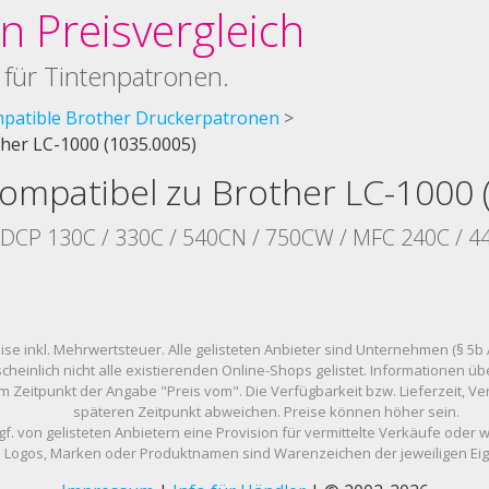
 Preisvergleich
 für Tintenpatronen.
patible Brother Druckerpatronen
her LC-1000 (1035.0005)
ompatibel zu Brother LC-1000 
- DCP 130C / 330C / 540CN / 750CW / MFC 240C / 4
eise inkl. Mehrwertsteuer. Alle gelisteten Anbieter sind Unternehmen (§ 5b 
scheinlich nicht alle existierenden Online-Shops gelistet. Informationen
m Zeitpunkt der Angabe "Preis vom". Die Verfügbarkeit bzw. Lieferzeit, 
späteren Zeitpunkt abweichen. Preise können höher sein.
gf. von gelisteten Anbietern eine Provision für vermittelte Verkäufe oder 
Logos, Marken oder Produktnamen sind Warenzeichen der jeweiligen Ei