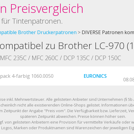
 Preisvergleich
 für Tintenpatronen.
patible Brother Druckerpatronen
DIVERSE Patronen komp
ompatibel zu Brother LC-970 (
- MFC 235C / MFC 260C / DCP 135C / DCP 150C
pack 4-farbig 1060.0050
EURONICS
08.0
eise inkl. Mehrwertsteuer. Alle gelisteten Anbieter sind Unternehmen (§ 5b 
scheinlich nicht alle existierenden Online-Shops gelistet. Informationen
m Zeitpunkt der Angabe "Preis vom". Die Verfügbarkeit bzw. Lieferzeit, 
späteren Zeitpunkt abweichen. Preise können höher sein.
gf. von gelisteten Anbietern eine Provision für vermittelte Verkäufe oder 
Logos, Marken oder Produktnamen sind Warenzeichen der jeweiligen Ei