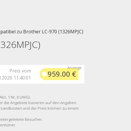
atibel zu Brother LC-970 (1326MPJC)
1326MPJC)
Preis vom
959.00 €
8.2026 11:40:01
Abs. 1 Nr. 6 UWG).
 über die Angebote basieren auf den Angaben
Versandkosten und der Preis können zu einem
weitergeleitete Besucher.
gentümer.